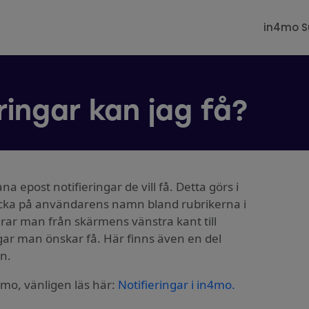
in4mo S
ringar kan jag få?
 epost notifieringar de vill få. Detta görs i
cka på användarens namn bland rubrikerna i
rar man från skärmens vänstra kant till
ingar man önskar få. Här finns även en del
en.
4mo, vänligen läs här:
Notifieringar i in4mo.