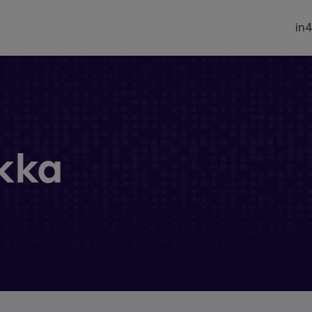
in
ikka