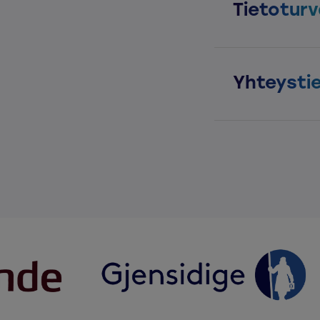
Tietotur
Yhteysti