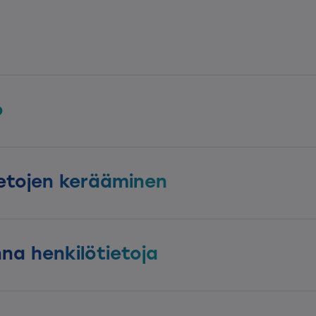
o
ietojen kerääminen
na henkilötietoja