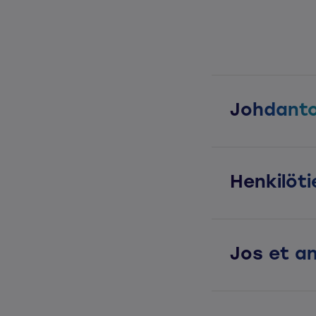
Johdant
Henkilöt
Jos et an