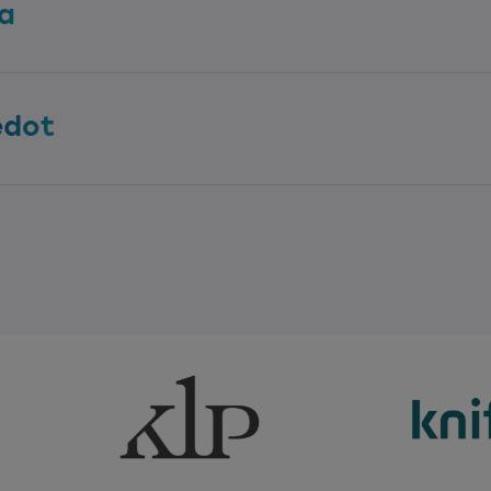
va
edot