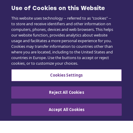
Tuki
Use of Cookies on this Website
This website uses technology -- referred to as "cookies" --
Kurssit
to store and receive identifiers and other information on
computers, phones, devices and web browsers. This helps
Myynti
our website function, provides analytics about website
usage and facilitates a more personal experience for you.
Cookies may transfer information to countries other than
where you are located, including to the United States and
countries in Europe. Use the buttons to accept or reject
cookies, or to customize your choices.
Ota yhteyttä
Cookies Settings
Reject All Cookies
Evästekäytäntö
|
Tietosuojakäytäntö
|
Käytä
oikeuksiasi
Accept All Cookies