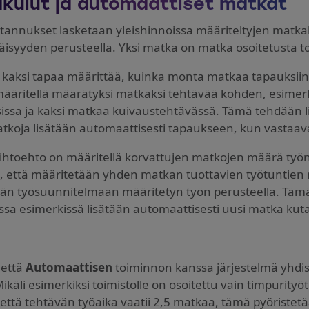
kulut ja automaattiset matkat
annukset lasketaan yleishinnoissa määriteltyjen matk
täisyyden perusteella. Yksi matka on matka osoitetusta t
n kaksi tapaa määrittää, kuinka monta matkaa tapauksii
ääritellä määrätyksi matkaksi tehtävää kohden, esimer
sissa ja kaksi matkaa kuivaustehtävässä. Tämä tehdään 
koja lisätään automaattisesti tapaukseen, kun vastaav
ihtoehto on määritellä korvattujen matkojen määrä työn
a, että määritetään yhden matkan tuottavien työtuntien 
än työsuunnitelmaan määritetyn työn perusteella. Täm
assa esimerkissä lisätään automaattisesti uusi matka kut
että
Automaattisen
toiminnon kanssa järjestelmä yhdist
ikäli esimerkiksi toimistolle on osoitettu vain timpurity
 että tehtävän työaika vaatii 2,5 matkaa, tämä pyöristetä