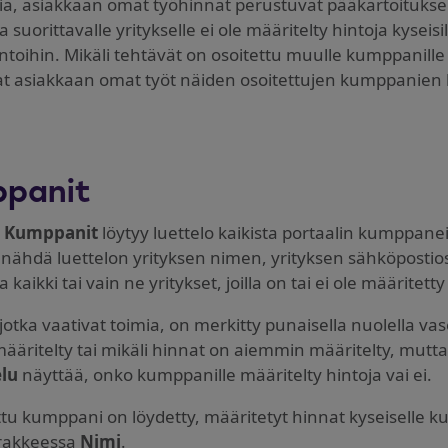
, asiakkaan omat työhinnat perustuvat pääkartoituksen
a suorittavalle yritykselle ei ole määritelty hintoja kyseis
ntoihin. Mikäli tehtävät on osoitettu muulle kumppanille k
t asiakkaan omat työt näiden osoitettujen kumppanien h
panit
a
Kumppanit
löytyy luettelo kaikista portaalin kumppan
nähdä luettelon yrityksen nimen, yrityksen sähköpostios
a kaikki tai vain ne yritykset, joilla on tai ei ole määritett
 jotka vaativat toimia, on merkitty punaisella nuolella v
määritelty tai mikäli hinnat on aiemmin määritelty, mutta 
elu
näyttää, onko kumppanille määritelty hintoja vai ei.
tu kumppani on löydetty, määritetyt hinnat kyseiselle k
rakkeessa
Nimi
.