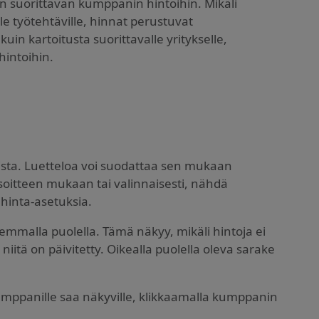
 suorittavan kumppanin hintoihin. Mikäli
ille työtehtäville, hinnat perustuvat
uin kartoitusta suorittavalle yritykselle,
intoihin.
eista. Luetteloa voi suodattaa sen mukaan
oitteen mukaan tai valinnaisesti, nähdä
y hinta-asetuksia.
asemmalla puolella. Tämä näkyy, mikäli hintoja ei
niitä on päivitetty. Oikealla puolella oleva sarake
umppanille saa näkyville, klikkaamalla kumppanin