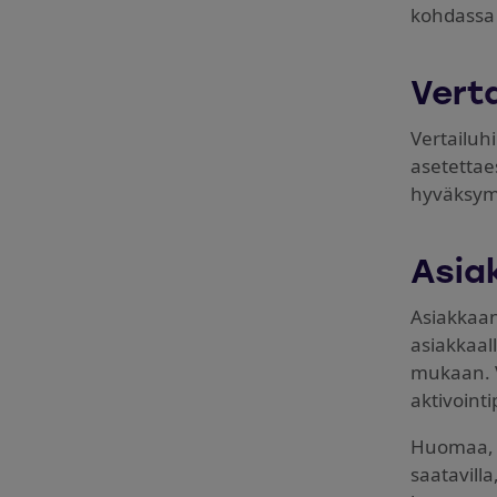
kohdass
Verta
Vertailuh
asetettaes
hyväksymi
Asia
Asiakkaan
asiakkaal
mukaan. V
aktivointi
Huomaa, e
saatavill