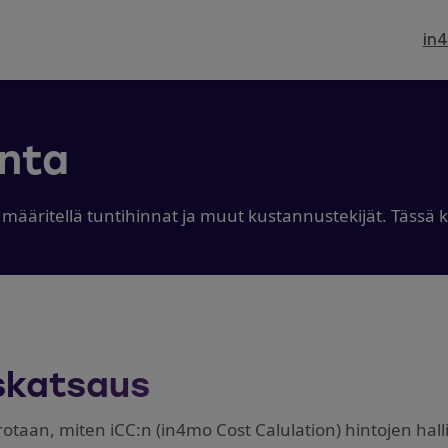
in
inta
e määritellä tuntihinnat ja muut kustannustekijät. Täs
skatsaus
rotaan, miten iCC:n (in4mo Cost Calulation) hintojen hall