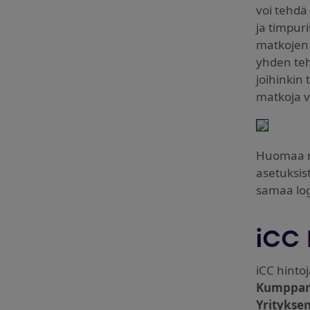
voi tehdä 
ja timpur
matkojen 
yhden teh
joihinkin 
matkoja v
Huomaa m
asetuksis
samaa log
iCC 
iCC hintoj
Kumppan
Yritykse