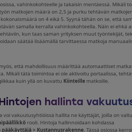
osissa, vahinkokohteelle ja takaisin mentäessä. Mikäli to
ityön matkojen määrä on 2,5 ja purku tehtävän matkojen 
kokonaismäärä on 4 eikä 5. Syynä tähän on se, että sam
tävän samalla kerralla vahinkokohteella. Näin ei ehkä ain
tehtäviin, kun taas saman yrityksen muut työntekijät, teke
oidaan säätää lisäämällä tarvittaessa matkoja manuaalis
yös, että mahdollisuus määrittää automaattiset matka
ta. Mikäli tätä toimintoa ei ole aktivoitu portaalissa, te
iikkaa kuin yllä on kuvattu
Kiinteille
matkoille.
Hintojen hallinta vakuutu
a voi vakuutusyhtiöissä hallita ne käyttäjät, joilla on valtu
ipäällikkö
rooli. Hintoja hallinnoidaan kohdassa
n pääkäyttäjä > Kustannusrakenne
. Tässä osiossa kerr