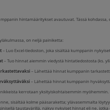
umppanin hintamääritykset avautuvat. Tässä kohdassa, on
yläkulmassa, on neljä painiketta:
t
– Luo Excel-tiedoston, joka sisältää kumppanin nykyise
at
– Tuo hinnat aiemmin viedystä hintatiedostosta (ks. yl
arkastettavaksi
– Lähettää hinnat kumppanin tarkastett
yväksyttäväksi
– Lähettää hinnat kumppanin hyväksytt
inikkeista kerrotaan yksityiskohtaisemmin myöhemmin.
nne, sisältää kolme pääsaraketta; ylävasemmalta löytyy er
sinisellä taustavärillä, näkyy nykyiset hinnat eli ne, jotka