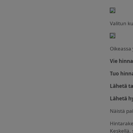
Valitun k
Oikeassa 
Vie hinna
Tuo hinn
Lähetä t
Lähetä h
Näistä pa
Hintarake
Keskellä, 