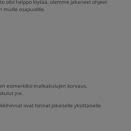
eto olisi helppo löytää, olemme jakaneet ohjeet
 muille osapuolille.
uten esimerkiksi matkakulujen korvaus,
skulut jne.
kihinnat ovat hinnat jokaiselle yksittäiselle