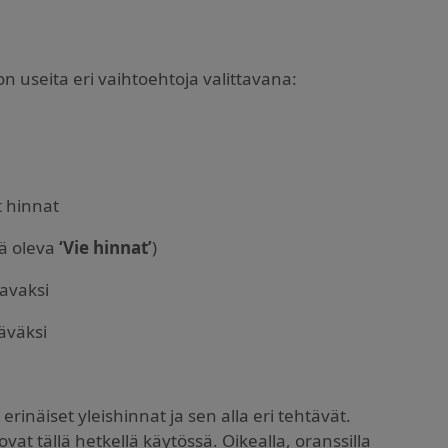
 useita eri vaihtoehtoja valittavana:
t hinnat
lä oleva
‘Vie hinnat’
)
avaksi
äväksi
inäiset yleishinnat ja sen alla eri tehtävät.
 ovat tällä hetkellä käytössä. Oikealla, oranssilla