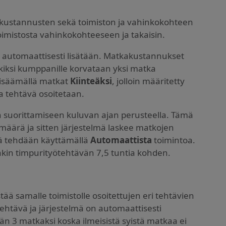
akustannusten sekä toimiston ja vahinkokohteen
oimistosta vahinkokohteeseen ja takaisin.
n automaattisesti lisätään. Matkakustannukset
kiksi kumppanille korvataan yksi matka
lisäämällä matkat
Kiinteäksi
, jolloin määritetty
a tehtävä osoitetaan.
 suorittamiseen kuluvan ajan perusteella. Tämä
määrä ja sitten järjestelmä laskee matkojen
ä tehdään käyttämällä
Automaattista
toimintoa.
akin timpurityötehtävän 7,5 tuntia kohden.
ää samalle toimistolle osoitettujen eri tehtävien
ötehtävä ja järjestelmä on automaattisesti
än 3 matkaksi koska ilmeisistä syistä matkaa ei