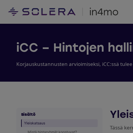
iCC – Hintojen hall
Korjauskustannusten arvioimiseksi, iCC:ssä tule
Ylei
Sisältö
Yleiskatsaus
Tässä ker
Mistä hintaryhmät koostuvat?