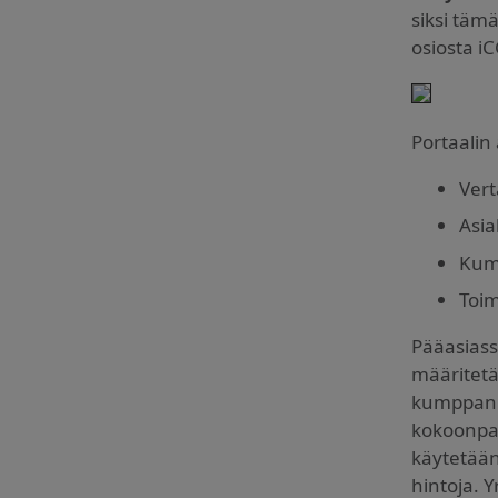
siksi täm
osiosta iC
Portaalin 
Vert
Asia
Kum
Toim
Pääasiass
määritetä
kumppani-
kokoonpan
käytetään
hintoja. 