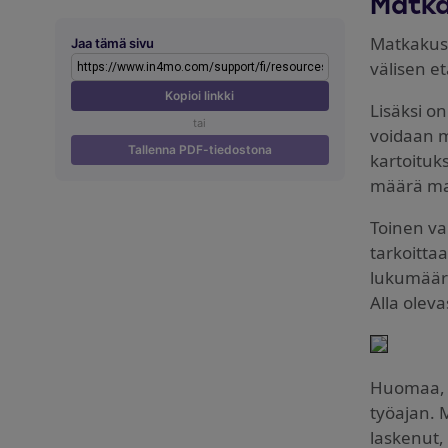
Matka
Matkakust
Jaa tämä sivu
välisen e
Kopioi linkki
Lisäksi o
tai
voidaan m
Tallenna PDF-tiedostona
kartoituk
määrä mat
Toinen va
tarkoitta
lukumäär
Alla olev
Huomaa, 
työajan. M
laskenut,