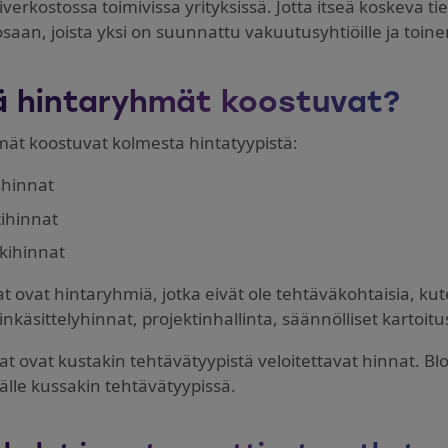
erkostossa toimivissa yrityksissä. Jotta itseä koskeva ti
saan, joista yksi on suunnattu vakuutusyhtiöille ja toinen
ä hintaryhmät koostuvat?
ät koostuvat kolmesta hintatyypistä:
shinnat
ihinnat
kihinnat
at ovat hintaryhmiä, jotka eivät ole tehtäväkohtaisia, k
nkäsittelyhinnat, projektinhallinta, säännölliset kartoitu
t ovat kustakin tehtävätyypistä veloitettavat hinnat. Blok
älle kussakin tehtävätyypissä.