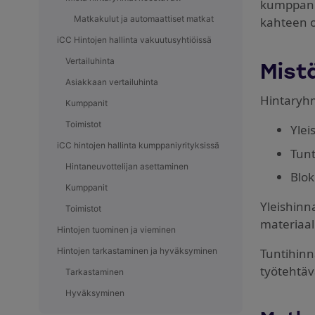
kumppaniv
Matkakulut ja automaattiset matkat
kahteen o
iCC Hintojen hallinta vakuutusyhtiöissä
Vertailuhinta
Mist
Asiakkaan vertailuhinta
Hintaryhm
Kumppanit
Toimistot
Ylei
iCC hintojen hallinta kumppaniyrityksissä
Tunt
Hintaneuvottelijan asettaminen
Blok
Kumppanit
Yleishinn
Toimistot
materiaali
Hintojen tuominen ja vieminen
Hintojen tarkastaminen ja hyväksyminen
Tuntihinna
työtehtäv
Tarkastaminen
Hyväksyminen