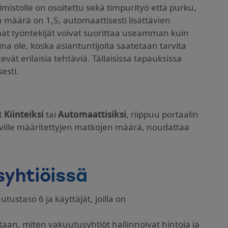
imistolle on osoitettu sekä timpurityö että purku,
määrä on 1,5, automaattisesti lisättävien
at työntekijät voivat suorittaa useamman kuin
a ole, koska asiantuntijoita saatetaan tarvita
vät erilaisia tehtäviä. Tällaisissa tapauksissa
esti.
t
Kiinteiksi
tai
Automaattisiksi
, riippuu portaalin
htäville määritettyjen matkojen määrä, noudattaa
syhtiöissä
utustaso 6 ja käyttäjät, joilla on
otaan, miten vakuutusyhtiöt hallinnoivat hintoja ja