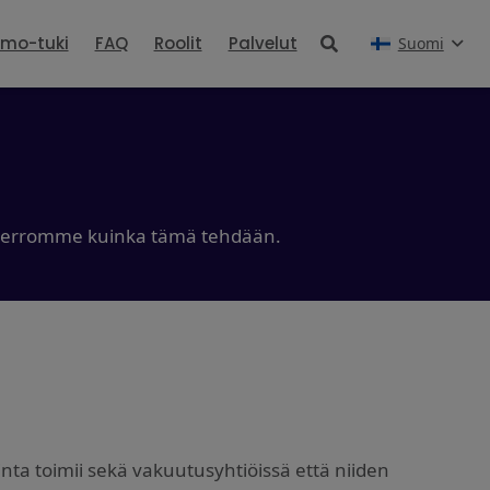
4mo-tuki
FAQ
Roolit
Palvelut
Suomi
sä kerromme kuinka tämä tehdään.
inta toimii sekä vakuutusyhtiöissä että niiden