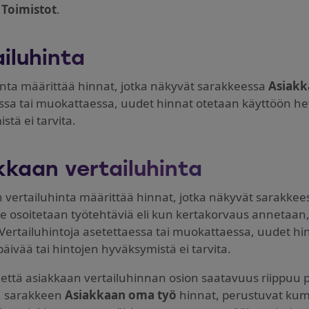
a
Toimistot
.
iluhinta
inta määrittää hinnat, jotka näkyvät sarakkeessa
Asiakk
sa tai muokattaessa, uudet hinnat otetaan käyttöön heti, 
stä ei tarvita.
kkaan vertailuhinta
 vertailuhinta määrittää hinnat, jotka näkyvät sarakke
le osoitetaan työtehtäviä eli kun kertakorvaus annetaan
ertailuhintoja asetettaessa tai muokattaessa, uudet hinna
päivää tai hintojen hyväksymistä ei tarvita.
ttä asiakkaan vertailuhinnan osion saatavuus riippuu por
a, sarakkeen
Asiakkaan oma työ
hinnat, perustuvat kumpp