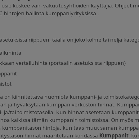
ä osio koskee vain vakuutusyhtiöiden käyttäjiä. Ohjeet mu
C hintojen hallinta kumppaniyrityksissä .
asetuksista riippuen, täällä on joko kolme tai neljä katego
ailuhinta
kkaan vertailuhinta (portaalin asetuksista riippuen)
ppanit
istot
a on kiinnitettävä huomiota kumppani- ja toimistokategori
än ja hyväksytään kumppaniverkoston hinnat. Kumppaneil
 ja/tai toimistotasolla. Kun hinnat asetetaan kumppanit
oa kaikissa tämän kumppanin toimistoissa. On myös mahd
 kumppanitason hintoja, kun taas muut saman kumppanin 
Yritystason hinnat määritetään kohdassa
Kumppanit
, ku