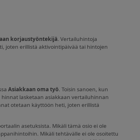
aan korjaustyöntekijä
. Vertailuhintoja
joten erillistä aktivointipäivää tai hintojen
essa
Asiakkaan oma työ
. Toisin sanoen, kun
, hinnat lasketaan asiakkaan vertailuhinnan
t otetaan käyttöön heti, joten erillistä
taalin asetuksista. Mikäli tämä osio ei ole
anihintoihin. Mikäli tehtävälle ei ole osoitettu