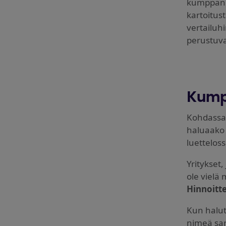
kumppania
kartoitust
vertailuhi
perustuva
Kump
Kohdass
haluaako 
luetteloss
Yritykset,
ole vielä 
Hinnoitt
Kun halut
nimeä sa