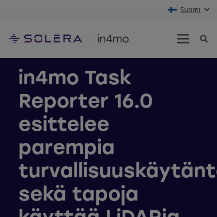
Suomi
in4mo Task
Reporter 16.0
esittelee
parempia
turvallisuuskäytänt
sekä tapoja