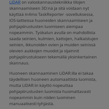
LiDAR
on valoskannaustekniikka tilojen
skannaamiseen 3D:nä ja sitä voidaan nyt
käyttää in4mo TaskReporter -sovelluksessa,
iOS-laitteissa huoneiden skannaamiseen ja
pohjapiirustusten luomiseen aiempaa
nopeammin. Työkalun avulla on mahdollista
saada seinien, kulmien, kattojen, halkaistujen
seinien, ikkunoiden ovien ja muiden seinissä
olevien aukkojen muodot ja sijainnit
pohjapiirustukseen tekemällä yksinkertainen
skannaus.
Huoneen skannaaminen LiDAR:illa ei takaa
täydellisen huoneen automaattista luomista,
mutta LiDAR:in käyttö nopeuttaa
pohjapiirustusten luomista huomattavasti
nopeammin kuin niiden luominen
manuaalisesti tyhjästä.