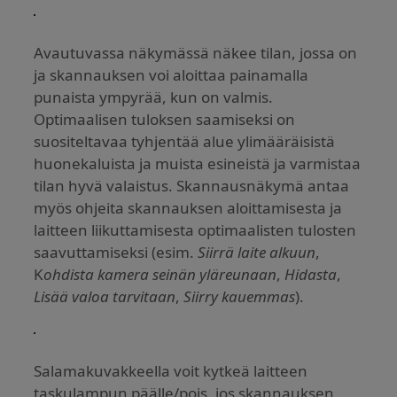
Avautuvassa näkymässä näkee tilan, jossa on
ja skannauksen voi aloittaa painamalla
punaista ympyrää, kun on valmis.
Optimaalisen tuloksen saamiseksi on
suositeltavaa tyhjentää alue ylimääräisistä
huonekaluista ja muista esineistä ja varmistaa
tilan hyvä valaistus. Skannausnäkymä antaa
myös ohjeita skannauksen aloittamisesta ja
laitteen liikuttamisesta optimaalisten tulosten
saavuttamiseksi (esim.
Siirrä laite alkuun
,
K
ohdista kamera seinän yläreunaan
,
Hidasta
,
Lisää valoa tarvitaan
,
Siirry kauemmas
).
Salamakuvakkeella voit kytkeä laitteen
taskulampun päälle/pois, jos skannauksen