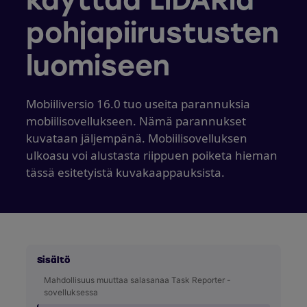
käyttää LiDARia
pohjapiirustusten
luomiseen
Mobiiliversio 16.0 tuo useita parannuksia
mobiilisovellukseen. Nämä parannukset
kuvataan jäljempänä. Mobiilisovelluksen
ulkoasu voi alustasta riippuen poiketa hieman
tässä esitetyistä kuvakaappauksista.
Sisältö
Mahdollisuus muuttaa salasanaa Task Reporter -
sovelluksessa