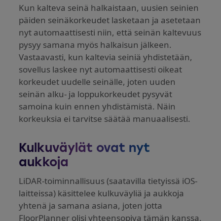
Kun kalteva seinä halkaistaan, uusien seinien
päiden seinäkorkeudet lasketaan ja asetetaan
nyt automaattisesti niin, että seinän kaltevuus
pysyy samana myös halkaisun jälkeen.
Vastaavasti, kun kaltevia seiniä yhdistetään,
sovellus laskee nyt automaattisesti oikeat
korkeudet uudelle seinälle, joten uuden
seinän alku- ja loppukorkeudet pysyvät
samoina kuin ennen yhdistämistä. Näin
korkeuksia ei tarvitse säätää manuaalisesti.
Kulkuväylät ovat nyt
aukkoja
LiDAR-toiminnallisuus (saatavilla tietyissä iOS-
laitteissa) käsittelee kulkuväyliä ja aukkoja
yhtenä ja samana asiana, joten jotta
FloorPlanner olisi yhteensopiva tämän kanssa,