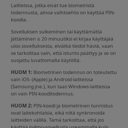
Laitteissa, jotka eivät tue biometristä
todennusta, ainoa vaihtoehto on käyttää PIN-
koodia.
Sovelluksen sulkeminen tai käyttämättä
jättäminen ≥ 20 minuutiksi ei kirjaa käyttäjää
ulos sovelluksesta, eivätkä tiedot häviä, vaan
se tarkoittaa vain, että istunto päättyy ja se on
suojattu luvattomalta käytöltä.
HUOM 1:
Biometrinen todennus on toteutettu
vain iOS- (Apple) ja Android-laitteissa
(Samsung jne.), kun taas Windows-laitteissa
on vain PIN-kooditodennus.
HUOM 2:
PIN-koodi ja biometrinen tunnistus
ovat laitekohtaisia, eikä niitä synkronoida
laitteiden välillä. Tämä tarkoittaa, että jos
käyttää in4mo-sovellusta useammalla kuin