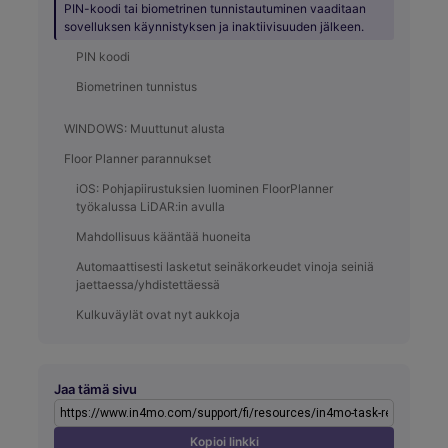
PIN-koodi tai biometrinen tunnistautuminen vaaditaan
sovelluksen käynnistyksen ja inaktiivisuuden jälkeen.
PIN koodi
Biometrinen tunnistus
WINDOWS: Muuttunut alusta
Floor Planner parannukset
iOS: Pohjapiirustuksien luominen FloorPlanner
työkalussa LiDAR:in avulla
Mahdollisuus kääntää huoneita
Automaattisesti lasketut seinäkorkeudet vinoja seiniä
jaettaessa/yhdistettäessä
Kulkuväylät ovat nyt aukkoja
Jaa tämä sivu
Kopioi linkki