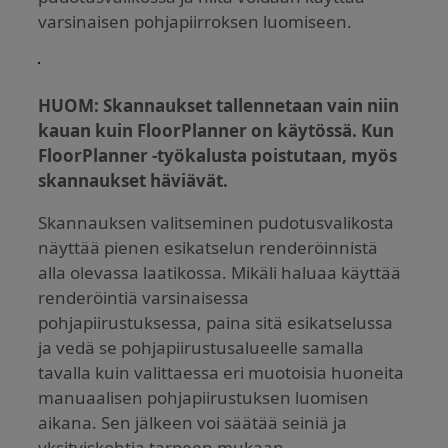
varsinaisen pohjapiirroksen luomiseen.
HUOM: Skannaukset tallennetaan vain niin
kauan kuin FloorPlanner on käytössä. Kun
FloorPlanner -työkalusta poistutaan, myös
skannaukset häviävät.
Skannauksen valitseminen pudotusvalikosta
näyttää pienen esikatselun renderöinnistä
alla olevassa laatikossa. Mikäli haluaa käyttää
renderöintiä varsinaisessa
pohjapiirustuksessa, paina sitä esikatselussa
ja vedä se pohjapiirustusalueelle samalla
tavalla kuin valittaessa eri muotoisia huoneita
manuaalisen pohjapiirustuksen luomisen
aikana. Sen jälkeen voi säätää seiniä ja
yksityiskohtia tarpeen mukaan.