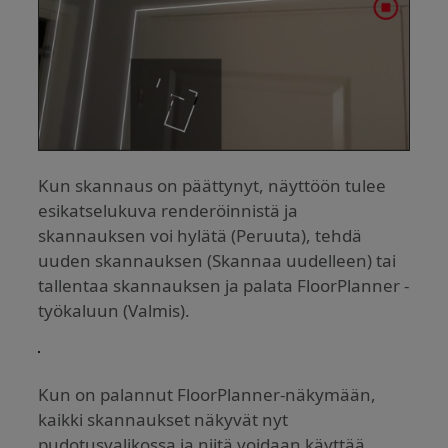
Kun skannaus on päättynyt, näyttöön tulee
esikatselukuva renderöinnistä ja
skannauksen voi hylätä (Peruuta), tehdä
uuden skannauksen (Skannaa uudelleen) tai
tallentaa skannauksen ja palata FloorPlanner -
työkaluun (Valmis).
Kun on palannut FloorPlanner-näkymään,
kaikki skannaukset näkyvät nyt
pudotusvalikossa ja niitä voidaan käyttää