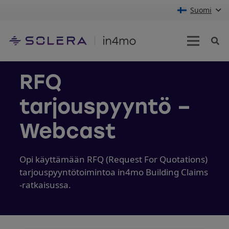
Suomi
RFQ
tarjouspyyntö –
Webcast
Opi käyttämään RFQ (Request For Quotations)
tarjouspyyntötoimintoa in4mo Building Claims
-ratkaisussa.