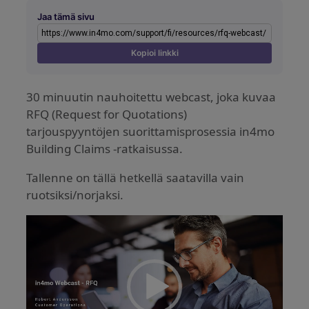
Jaa tämä sivu
Kopioi linkki
30 minuutin nauhoitettu webcast, joka kuvaa
RFQ (Request for Quotations)
tarjouspyyntöjen suorittamisprosessia in4mo
Building Claims -ratkaisussa.
Tallenne on tällä hetkellä saatavilla vain
ruotsiksi/norjaksi.
Videotoistin