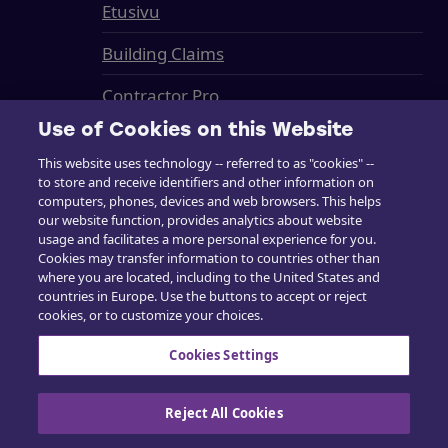
Etusivu
Building Claims
Contractor Pro
Use of Cookies on this Website
Emission Estimatics
This website uses technology -- referred to as "cookies" --
Tuki
to store and receive identifiers and other information on
computers, phones, devices and web browsers. This helps
Kurssit
our website function, provides analytics about website
usage and facilitates a more personal experience for you.
Cookies may transfer information to countries other than
Myynti
where you are located, including to the United States and
countries in Europe. Use the buttons to accept or reject
cookies, or to customize your choices.
Cookies Settings
Ota yhteyttä
Reject All Cookies