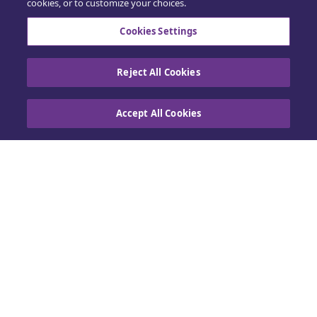
Opplæring
cookies, or to customize your choices.
Salg
Cookies Settings
Reject All Cookies
Accept All Cookies
Kontakt oss
Retningslinjer for informasjonskapsler
|
Personvern
|
Utøv dine rettigheter