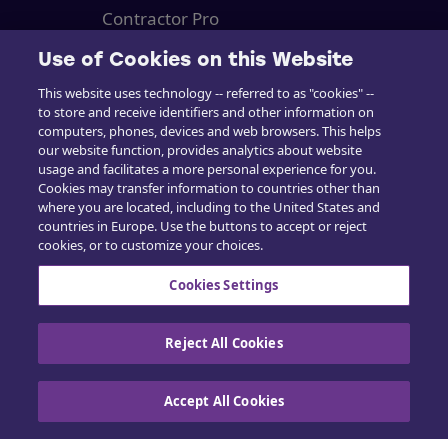
Contractor Pro
Emission Estimatics
Use of Cookies on this Website
This website uses technology -- referred to as "cookies" --
Support
to store and receive identifiers and other information on
computers, phones, devices and web browsers. This helps
Kurser
our website function, provides analytics about website
usage and facilitates a more personal experience for you.
Salg
Cookies may transfer information to countries other than
where you are located, including to the United States and
countries in Europe. Use the buttons to accept or reject
cookies, or to customize your choices.
Cookies Settings
Kontakt os
Reject All Cookies
Cookiepolitik
|
Privatlivspolitik
|
Udøv dine
Accept All Cookies
rettigheder