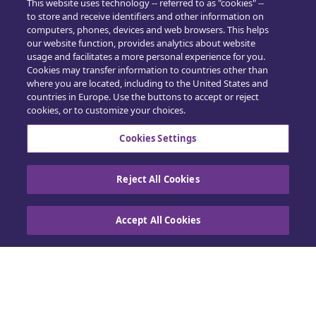
This website uses technology -- referred to as "cookies" --
to store and receive identifiers and other information on
Hjem
computers, phones, devices and web browsers. This helps
our website function, provides analytics about website
Building Claims
usage and facilitates a more personal experience for you.
Cookies may transfer information to countries other than
where you are located, including to the United States and
Contractor Pro
countries in Europe. Use the buttons to accept or reject
cookies, or to customize your choices.
Emission Estimatics
Cookies Settings
Support
Kurser
Reject All Cookies
Salg
Accept All Cookies
Kontakt os