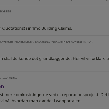
AGKYNDIG
 Quotations) i in4mo Building Claims.
ÅNDVÆRKER, PROJEKTLEDER, SAGKYNDIG, VIRKSOMHEDS ADMINISTRATOR
 skal du kende det grundlæggende. Her vil vi forklare alt
R, SAGKYNDIG
en
t estimere omkostningerne ved et reparationsprojekt. Det
vi på, hvordan man gør det i webportalen.