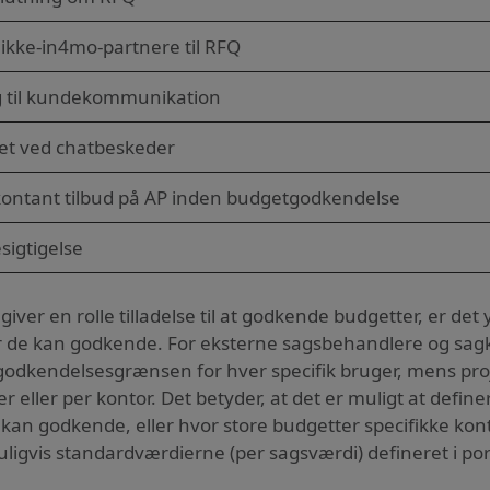
 ikke-in4mo-partnere til RFQ
 til kundekommunikation
et ved chatbeskeder
kontant tilbud på AP inden budgetgodkendelse
esigtigelse
iver en rolle tilladelse til at godkende budgetter, er det
 de kan godkende. For eksterne sagsbehandlere og sagkyn
godkendelsesgrænsen for hver specifik bruger, mens proje
r eller per kontor. Det betyder, at det er muligt at defin
 kan godkende, eller hvor store budgetter specifikke ko
ligvis standardværdierne (per sagsværdi) defineret i por