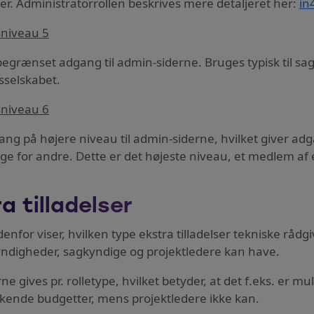
er. Administratorrollen beskrives mere detaljeret her:
in
sniveau 5
begrænset adgang til admin-siderne. Bruges typisk til s
gsselskabet.
sniveau 6
ang på højere niveau til admin-siderne, hvilket giver adga
ige for andre. Dette er det højeste niveau, et medlem af 
a tilladelser
denfor viser, hvilken type ekstra tilladelser tekniske r
ndigheder, sagkyndige og projektledere kan have.
rne gives pr. rolletype, hvilket betyder, at det f.eks. er
dkende budgetter, mens projektledere ikke kan.