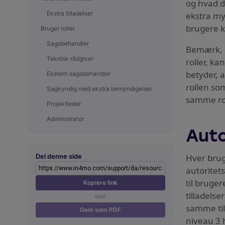
og hvad d
Ekstra tilladelser
ekstra my
brugere 
Bruger roller
Sagsbehandler
Bemærk, at
Teknisk rådgiver
roller, ka
betyder, 
Ekstern sagsbehandler
rollen so
Sagkyndig med ekstra bemyndigelser
samme rol
Projektleder
Administrator
Auto
Del denne side
Hver brug
autoritet
til bruge
Kopiere link
tilladelse
eller
samme till
Gem som PDF
niveau 3 h