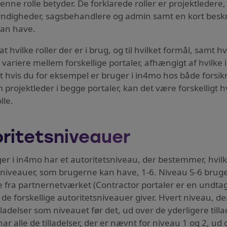
enne rolle betyder. De forklarede roller er projektlede
ndigheder, sagsbehandlere og admin samt en kort beskri
kan have.
 hvilke roller der er i brug, og til hvilket formål, samt hvi
n variere mellem forskellige portaler, afhængigt af hvilke 
at hvis du for eksempel er bruger i in4mo hos både forsik
m projektleder i begge portaler, kan det være forskelligt 
le.
ritetsniveauer
er i in4mo har et autoritetsniveau, der bestemmer, hvilke
sniveauer, som brugerne kan have, 1-6. Niveau 5-6 bruge
re fra partnernetværket (Contractor portaler er en undta
r de forskellige autoritetsniveauer giver. Hvert niveau, 
adelser som niveauet før det, ud over de yderligere tillad
ar alle de tilladelser, der er nævnt for niveau 1 og 2, ud 