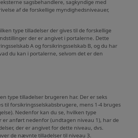
re, eksterne sagsbehandlere, sagkyndige med
velse af de forskellige myndighedsniveauer,
lken type tilladelser der gives til de forskellige
indstillinger der er angivet i portalerne. Dette
ringsselskab A og forsikringsselskab B, og du har
hvad du kan i portalerne, selvom det er den
n type tilladelser brugeren har. Der er seks
s til forsikringsselskabsbrugere, mens 1-4 bruges
gelse). Nedenfor kan du se, hvilken type
der er anført nedenfor (undtagen niveau 1), har de
elser, der er angivet for dette niveau, dvs.
over de nævnte tilladelser til niveau 3.