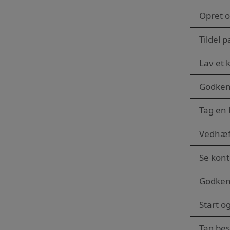
Opret o
Tildel 
Lav et k
Godken
Tag en 
Vedhæf
Se kont
Godken
Start o
Tag be