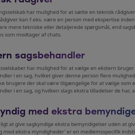
isk rådgiver
ringsselskab har mulighed for at sætte en teknisk rådgi
rådgiver kan f.eks. være en person med ekspertise inden 
svare mere tekniske eller detaljerede spørgsmål, end sag
s som modtager af chats.
ern sagsbehandler
gsselskaber har mulighed for at vælge en ekstern bruger
dler i en sag, hvilket giver denne person flere mulighed
lke brugere der skal være tilgængelige for at vælge som
ler i en sag, og hvilken slags ekstra tilladelser de har, 
yndig med ekstra bemyndige
ligt at give sagkyndige ekstra bemyndigelser uden at gi
g med ekstra myndigheder’ er en medlemsspecifik indstill