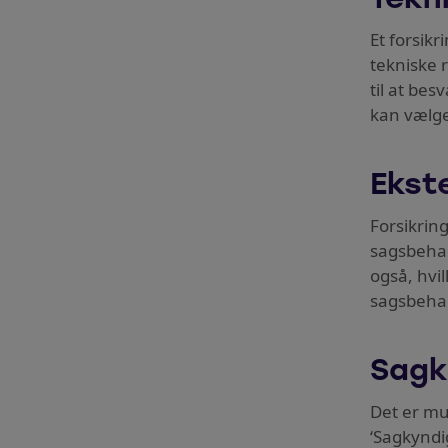
Tekn
Et forsik
tekniske 
til at be
kan vælge
Ekst
Forsikrin
sagsbehan
også, hvi
sagsbehand
Sagk
Det er mu
‘Sagkyndi