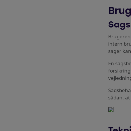
Brug
Sags
Brugeren 
intern bru
sager kan
En sagsbeh
forsikrin
vejledning
Sagsbehan
sådan, at 