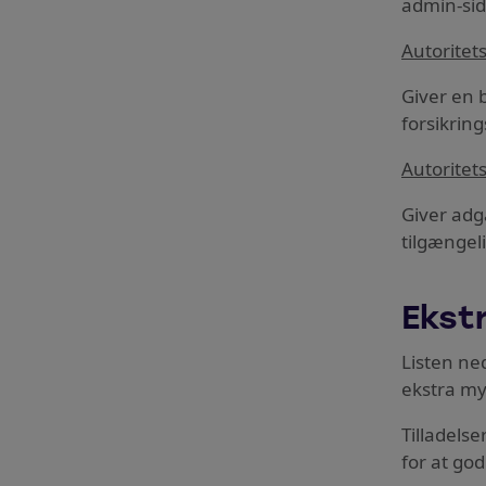
admin-sid
Autoritet
Giver en 
forsikrin
Autoritet
Giver adg
tilgængel
Ekstr
Listen ne
ekstra my
Tilladelse
for at go