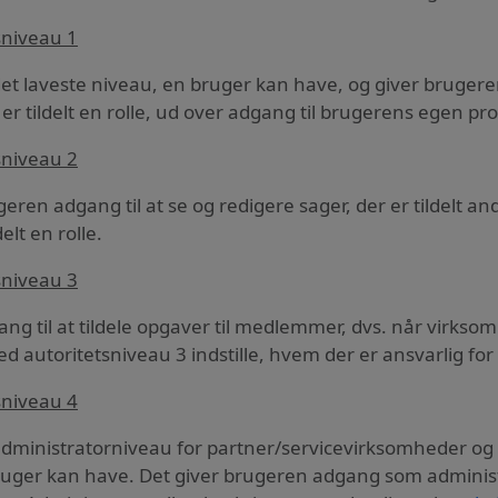
sniveau 1
det laveste niveau, en bruger kan have, og giver brugeren
er tildelt en rolle, ud over adgang til brugerens egen pro
sniveau 2
geren adgang til at se og redigere sager, der er tildelt a
delt en rolle.
sniveau 3
ang til at tildele opgaver til medlemmer, dvs. når virk
d autoritetsniveau 3 indstille, hvem der er ansvarlig fo
sniveau 4
administratorniveau for partner/servicevirksomheder og 
uger kan have. Det giver brugeren adgang som adminis