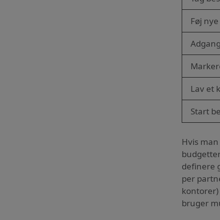
Føj nye
Adgang
Marker
Lav et 
Start b
Hvis man g
budgetter
definere 
per partne
kontorer)
bruger mu