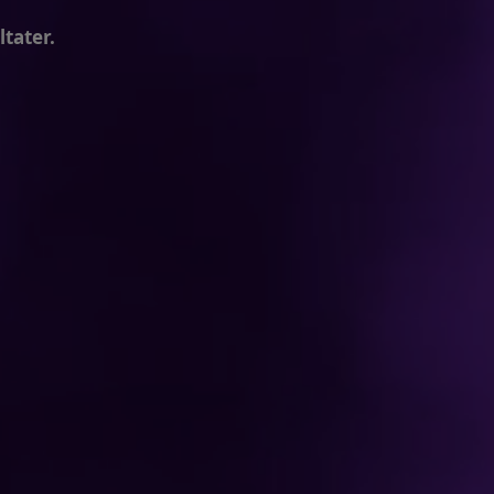
tater.