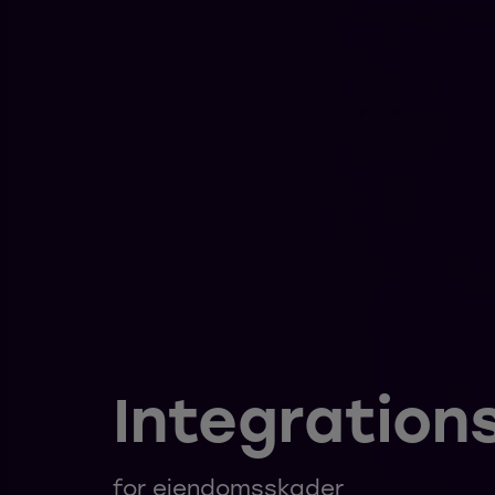
Integration
for ejendomsskader