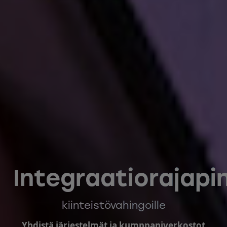
Integraatiorajapi
kiinteistövahingoille
Yhdistä järjestelmät ja kumppaniverkostot